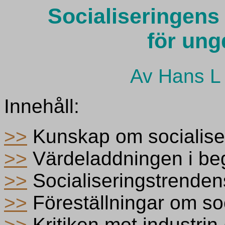
Socialiseringens 
för un
Av Hans L 
Innehåll:
>>
Kunskap om socialiser
>>
Värdeladdningen i begr
>>
Socialiseringstrendens
>>
Föreställningar om soc
>>
Kritiken mot industrin 