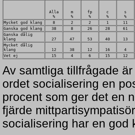
Alla
m
fp
c
s
%
%
%
%
%
Mycket god klang
8
2
2
1
11
Ganska god klang
38
8
26
28
61
Ganska dålig
klang
27
47
53
40
13
Mycket dålig
klang
12
38
12
16
4
Vet ej
15
4
6
15
12
Av samtliga tillfrågade ä
ordet socialisering en po
procent som ger det en ne
fjärde mittpartisympatisö
socialisering har en god 