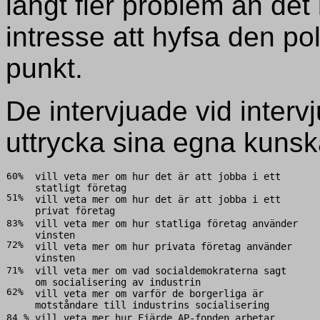
långt fler problem än det 
intresse att hyfsa den po
punkt.
De intervjuade vid intervjun
uttrycka sina egna kunsk
60%
vill veta mer om hur det är att jobba i ett
statligt företag
51%
vill veta mer om hur det är att jobba i ett
privat företag
83%
vill veta mer om hur statliga företag använder
vinsten
72%
vill veta mer om hur privata företag använder
vinsten
71%
vill veta mer om vad socialdemokraterna sagt
om socialisering av industrin
62%
vill veta mer om varför de borgerliga är
motståndare till industrins socialisering
84 %
vill veta mer hur Fjärde AP-fonden arbetar