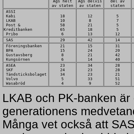
Ägs helt
Ägs delvis
del av
av staten
av staten
staten
ASSI
Kabi
18
12
5
LKAB
10
8
7
Post &
58
21
5
Kreditbanken
65
18
5
Pribo
6
13
12
SAS
29
42
14
Föreningsbanken
21
15
31
BPA
15
24
20
Gustavsberg
8
21
42
Kungsörnen
6
14
40
ASEA
23
34
28
SKF
24
23
28
Tändsticksbolaget
34
23
21
Volvo
5
33
51
Wasabröd
4
9
52
LKAB och PK-banken är e
generationens medvetand
Många vet också att SAS 