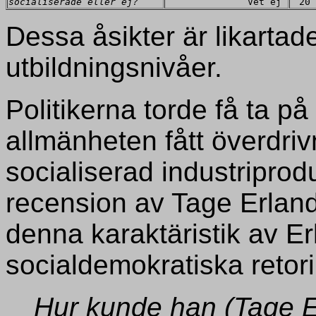
socialiserade eller ej?
Vet ej
20
Dessa åsikter är likartad
utbildningsnivåer.
Politikerna torde få ta på
allmänheten fått överdriv
socialiserad industriprodu
recension av Tage Erland
denna karaktäristik av E
socialdemokratiska retori
Hur kunde han (Tage Er