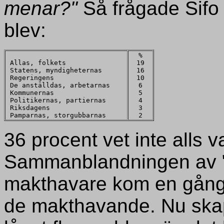
menar?"
Så frågade Sifo
blev:
%
Allas, folkets
19
Statens, myndigheternas
16
Regeringens
10
De anställdas, arbetarnas
6
Kommunernas
5
Politikernas, partiernas
4
Riksdagens
3
Pamparnas, storgubbarnas
2
36 procent vet inte alls
Sammanblandningen av "
makthavare kom en gång ti
de makthavande. Nu sk