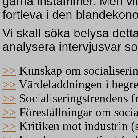
gärna instämmer. Men vil
fortleva i den blandekon
Vi skall söka belysa det
analysera intervjusvar s
>>
Kunskap om socialisering
>>
Värdeladdningen i begrep
>>
Socialiseringstrendens f
>>
Föreställningar om social
>>
Kritiken mot industrin (s