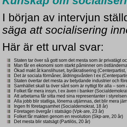
Kunskap om socialiser
I början av intervjun stäl
säga att socialisering in
Här är ett urval svar:
Staten tar över så gott som det mesta som är privatägt o
Man får en ekonomi som starkt påminner om östländerna dä
Ökad makt åt kanslihuset, byråkratisering (Centerpartist, 
Det är sociala förmåner, åldringsvården t ex (Centerpartis
Staten övertar det mesta av betydande industrier och för
Samhället skall ta över sånt som är nyttigt för alla – som
Folket får mera insyn, t ex även i banker (Socialdemokrat
Att arbetarna får sitta med sina representanter i styrelse
Alla jobb blir statliga, lönerna utjämnas, det blir mera j
Ingen fri företagsamhet (Socialdemokrat, 18 år)
Företagen övergår i statsägo (Vpk-are, 23 år)
Folket får makten genom en revolution (Skp-are, 20 år)
Det mesta blir statsägt (Partilös, 20 år)