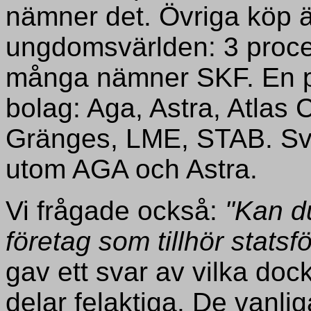
nämner det. Övriga köp är
ungdomsvärlden: 3 proce
många nämner SKF. En p
bolag: Aga, Astra, Atlas
Gränges, LME, STAB. Svar
utom AGA och Astra.
Vi frågade också:
"Kan d
företag som tillhör statsf
gav ett svar av vilka dock
delar felaktiga. De vanl