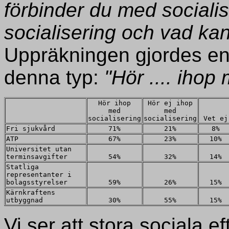
förbinder du med sociali
socialisering och vad kan
Uppräkningen gjordes en e
denna typ:
"Hör .... ihop 
Hör ihop
Hör ej ihop
med
med
socialisering
socialisering
Vet ej
Fri sjukvård
71%
21%
8%
ATP
67%
23%
10%
Universitet utan
terminsavgifter
54%
32%
14%
Statliga
representanter i
bolagsstyrelser
59%
26%
15%
Kärnkraftens
utbyggnad
30%
55%
15%
Vi ser att stora sociala e