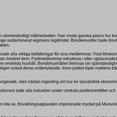
omordentligt målmedveten. Han visste ganska precis hur kommu
nge underminerat regimens legitimitet. Bonderevolter hade drivit 
akten.
rade alla viktiga befattningar för sina medlemmar. Visst förekom
utan
bredvid
dem. Partimedlemmar rekryteras i eller utplacerades i
tom enskilda hushåll. Bondehushållen berövas sin självständighe
vanligen också deras underlydande. Inom partiet löpte maktens t
ungerade, men nästan ingenting om hur en socialistisk ekonomi i
producera satte alla industrier under centrala partikommittéer och
 inte av, förvaltningsapparaten imponerade mycket på Mussolini