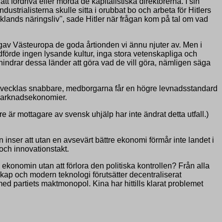
t fördriva eller mörda de kapitalistiska direktörerna. I sin
ustrialisterna skulle sitta i orubbat bo och arbeta för Hitlers
sklands näringsliv'', sade Hitler när frågan kom på tal om vad
 gav Västeuropa de goda årtionden vi ännu njuter av. Men i
förde ingen lysande kultur, inga stora vetenskapliga och
hindrar dessa länder att göra vad de vill göra, nämligen säga
tvecklas snabbare, medborgarna får en högre levnadsstandard
s marknadsekonomier.
re är mottagare av svensk uhjälp har inte ändrat detta utfall.)
inser att utan en avsevärt bättre ekonomi förmår inte landet i
och innovationstakt.
nomin utan att förlora den politiska kontrollen? Från alla
kap och modern teknologi förutsätter decentraliserat
 med partiets maktmonopol. Kina har hittills klarat problemet