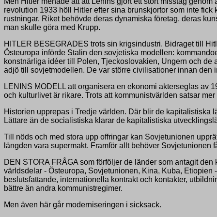
Men Hitler menade att att Lenins gjort ett stort misstag genom at
revolution 1933 höll Hitler efter sina brunskjortor som inte fic
rustningar. Riket behövde deras dynamiska företag, deras kunska
man skulle göra med Krupp.
HITLER BESEGRADES trots sin krigsindustri. Bidraget till Hitle
Östeuropa införde Stalin den sovjetiska modellen: kommandoeko
konstnärliga idéer till Polen, Tjeckoslovakien, Ungern och de 
adjö till sovjetmodellen. De var större civilisationer innan den 
LENINS MODELL att organisera en ekonomi akterseglas av 1900
och kulturlivet är rikare. Trots att kommunistvärlden satsar me
Historien upprepas i Tredje världen. Där blir de kapitalistiska l
Lättare än de socialistiska klarar de kapitalistiska utveckling
Till nöds och med stora upp offringar kan Sovjetunionen upprätt
längden vara supermakt. Framför allt behöver Sovjetunionen få
DEN STORA FRÅGA som förföljer de länder som antagit den kom
världsdelar - Östeuropa, Sovjetunionen, Kina, Kuba, Etiopien -
beslutsfattande, internationella kontrakt och kontakter, utbildn
bättre än andra kommunistregimer.
Men även här går moderniseringen i sicksack.