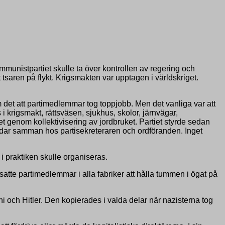
nistpartiet skulle ta över kontrollen av regering och
tsaren på flykt. Krigsmakten var upptagen i världskriget.
 det att partimedlemmar tog toppjobb. Men det vanliga var att
 krigsmakt, rättsväsen, sjukhus, skolor, järnvägar,
t genom kollektivisering av jordbruket. Partiet styrde sedan
rådar samman hos partisekreteraren och ordföranden. Inget
 praktiken skulle organiseras.
 satte partimedlemmar i alla fabriker att hålla tummen i ögat på
 och Hitler. Den kopierades i valda delar när nazisterna tog