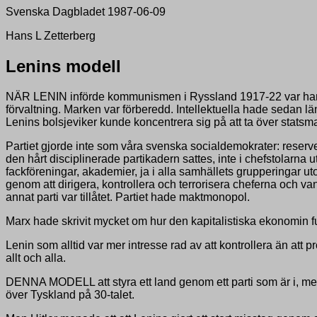
Svenska Dagbladet 1987-06-09
Hans L Zetterberg
Lenins modell
NÄR LENIN införde kommunismen i Ryssland 1917-22 var han ut
förvaltning. Marken var förberedd. Intellektuella hade sedan lä
Lenins bolsjeviker kunde koncentrera sig på att ta över statsm
Partiet gjorde inte som våra svenska socialdemokrater: reserve
den hårt disciplinerade partikadern sattes, inte i chefstolarna 
fackföreningar, akademier, ja i alla samhällets grupperingar u
genom att dirigera, kontrollera och terrorisera cheferna och 
annat parti var tillåtet. Partiet hade maktmonopol.
Marx hade skrivit mycket om hur den kapitalistiska ekonomin f
Lenin som alltid var mer intresse rad av att kontrollera än att 
allt och alla.
DENNA MODELL att styra ett land genom ett parti som är i, men
över Tyskland på 30-talet.