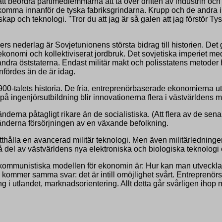
t beordra partimedlemmarna att ta över driften av industrin och at
k komma innanför de tyska fabriksgrindarna. Krupp och de andra ind
p och teknologi. ''Tror du att jag är så galen att jag förstör Ty
rs nederlag är Sovjetunionens största bidrag till historien. Det
nomi och kollektiviserat jordbruk. Det sovjetiska imperiet med
andra öststaterna. Endast militär makt och polisstatens metoder 
infördes än de är idag.
-talets historia. De fria, entreprenörbaserade ekonomierna u
r på ingenjörsutbildning blir innovationerna flera i västvärlden
änderna påtagligt rikare än de socialistiska. (Att flera av de sena
sländerna försörjningen av en växande befolkning.
hålla en avancerad militär teknologi. Men även militärledningen 
 del av västvärldens nya elektroniska och biologiska teknologi 
munistiska modellen för ekonomin är: Hur kan man utveckla eko
 kommer samma svar: det är intill omöjlighet svårt. Entreprenörs
ing i utlandet, marknadsorientering. Allt detta går svårligen ihop