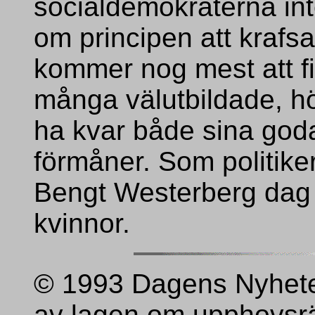
socialdemokraterna inte
om principen att krafsa
kommer nog mest att fi
många välutbildade, h
ha kvar både sina goda
förmåner. Som politike
Bengt Westerberg dag 
kvinnor.
© 1993 Dagens Nyhete
av lagen om upphovsrät