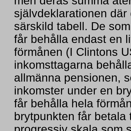
men deras summa åter
självdeklarationen där
särskild tabell. De so
får behålla endast en l
förmånen (I Clintons U
inkomsttagarna behåll
allmänna pensionen, so
inkomster under en br
får behålla hela förmå
brytpunkten får betala t
progressiv skala som s