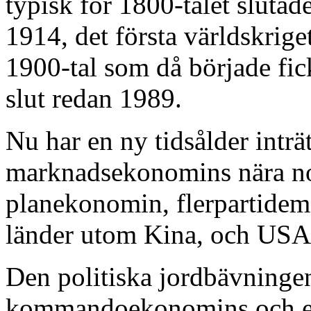
typisk för 1800-talet slutade
1914, det första världskriget
1900-tal som då började fick
slut redan 1989.
Nu har en ny tidsålder inträ
marknadsekonomins nära nog
planekonomin, flerpartidemo
länder utom Kina, och USA:s
Den politiska jordbävninge
kommandoekonomins och enp