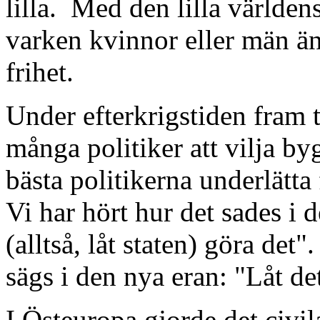
lilla.
Med den lilla världen
varken kvinnor eller män än
frihet.
Under efterkrigstiden fram t
många politiker att vilja by
bästa politikerna underlätta
Vi har hört hur det sades i 
(alltså, låt staten) göra det".
sägs i den nya eran: "Låt de
I Östeuropa gjorde det civil