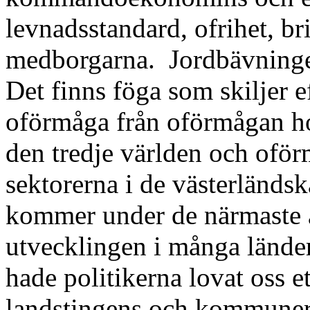
levnadsstandard, ofrihet, b
medborgarna.
Jordbävninge
Det finns föga som skiljer e
oförmåga från oförmågan ho
den tredje världen och oför
sektorerna i de västerländs
kommer under de närmaste år
utvecklingen i många länder
hade politikerna lovat oss e
landstingens och kommun