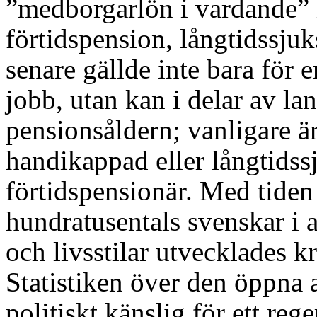
”medborgarlön i vardande” i
förtidspension, långtidssjuk
senare gällde inte bara för 
jobb, utan kan i delar av lan
pensionsåldern; vanligare är
handikappad eller långtidss
förtidspensionär. Med tiden
hundratusentals svenskar i a
och livsstilar utvecklades k
Statistiken över den öppna a
politiskt känslig för ett rege