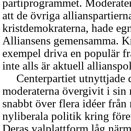
partiprogrammet. Moderate
att de övriga allianspartierna
kristdemokraterna, hade egna
Alliansens gemensamma. Kri
exempel driva en populär f
inte alls är aktuell allianspol
Centerpartiet utnyttjade
moderaterna övergivit i sin 
snabbt över flera idéer från
nyliberala politik kring fö
Deras valplattform låg när