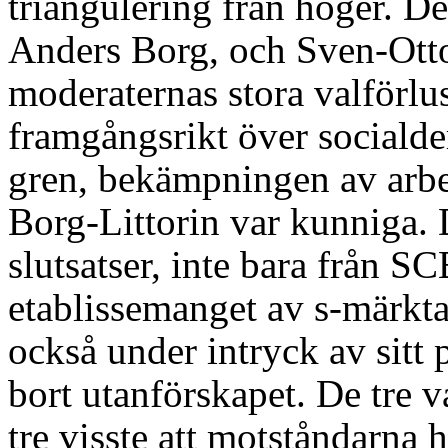
triangulering från höger. De
Anders Borg, och Sven-Otto
moderaternas stora valförlu
framgångsrikt över socialdem
gren, bekämpningen av arbet
Borg-Littorin var kunniga. 
slutsatser, inte bara från S
etablissemanget av s-märkt
också under intryck av sitt 
bort utanförskapet. De tre v
tre visste att motståndarna 