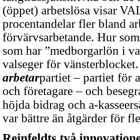
(öppet) arbetslösa visar VA
procentandelar fler bland ar
förvärvsarbetande. Hur som 
som har ”medborgarlön i vard
valseger för vänsterblocket
arbetar
partiet – partiet för
och företagare – och beseg
höjda bidrag och a-kasseers
var bättre än åtgärder för fler
Reinfeldts två innovatione