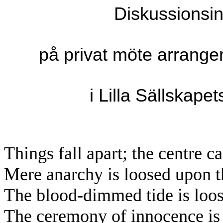
Diskussionsi
på privat möte arrange
i Lilla Sällskape
Things fall apart; the centre c
Mere anarchy is loosed upon t
The blood-dimmed tide is loo
The ceremony of innocence is