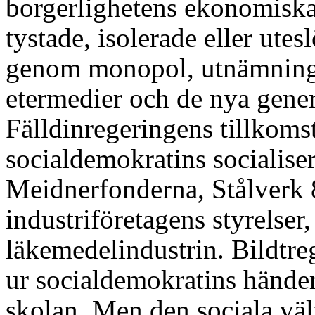
borgerlighetens ekonomiska
tystade, isolerade eller utes
genom monopol, utnämningsm
etermedier och de nya gene
Fälldinregeringens tillkom
socialdemokratins socialiser
Meidnerfonderna, Stålverk 80
industriföretagens styrelser,
läkemedelindustrin. Bildtre
ur socialdemokratins hände
skolan. Men den sociala väl