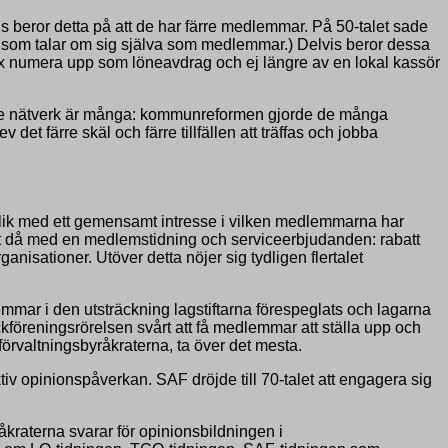
is beror detta på att de har färre medlemmar. På 50-talet sade
nga som talar om sig själva som medlemmar.) Delvis beror dessa
 ex numera upp som löneavdrag och ej längre av en lokal kassör
pande nätverk är många: kommunreformen gjorde de många
t färre skäl och färre tillfällen att träffas och jobba
ublik med ett gemensamt intresse i vilken medlemmarna har
det då med en medlemstidning och serviceerbjudanden: rabatt
anisationer. Utöver detta nöjer sig tydligen flertalet
lemmar i den utsträckning lagstiftarna förespeglats och lagarna
ackföreningsrörelsen svårt att få medlemmar att ställa upp och
förvaltningsbyråkraterna, ta över det mesta.
v opinionspåverkan. SAF dröjde till 70-talet att engagera sig
åkraterna svarar för opinionsbildningen i