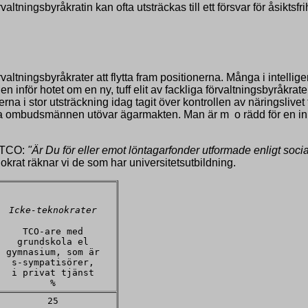
tningsbyråkratin kan ofta utsträckas till ett försvar för åsiktsfri
altningsbyråkrater att flytta fram positionerna. Många i intellige
 inför hotet om en ny, tuff elit av fackliga förvaltningsbyråkra
erna i stor utsträckning idag tagit över kontrollen av näringsliv
ga ombudsmännen utövar ägarmakten. Man är m o rädd för en inhe
l TCO:
"Är Du för eller emot löntagarfonder utformade enligt so
at räknar vi de som har universitetsutbildning.
Icke-teknokrater
TCO-are med
grundskola el
gymnasium, som är
s-sympatisörer,
i privat tjänst
%
25