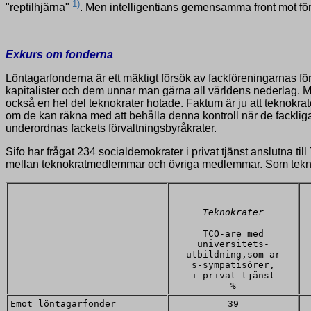
1)
"reptilhjärna"
. Men intelligentians gemensamma front mot förval
Exkurs om fonderna
Löntagarfonderna är ett mäktigt försök av fackföreningarnas förv
kapitalister och dem unnar man gärna all världens nederlag. Men
också en hel del teknokrater hotade. Faktum är ju att teknokrat
om de kan räkna med att behålla denna kontroll när de fackli
underordnas fackets förvaltningsbyråkrater.
Sifo har frågat 234 socialdemokrater i privat tjänst anslutna til
mellan teknokratmedlemmar och övriga medlemmar. Som teknokr
Teknokrater
TCO-are med
universitets-
utbildning,som är
s-sympatisörer,
i privat tjänst
%
Emot löntagarfonder
39