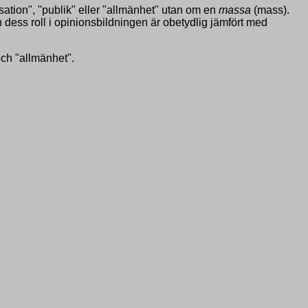
ation", "publik" eller "allmänhet" utan om en
massa
(mass).
ss roll i opinionsbildningen är obetydlig jämfört med
ch "allmänhet".