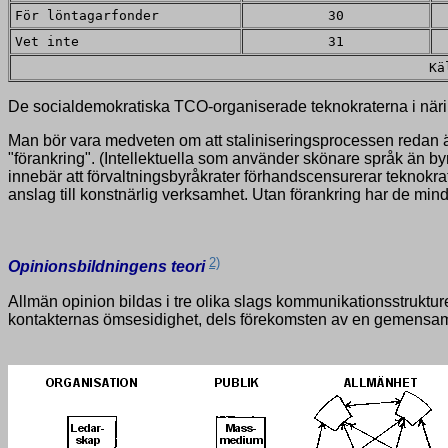
För löntagarfonder
30
Vet inte
31
Kä
De socialdemokratiska TCO-organiserade teknokraterna i näringsl
Man bör vara medveten om att staliniseringsprocessen redan äg
"förankring". (Intellektuella som använder skönare språk än b
innebär att förvaltningsbyråkrater förhandscensurerar teknokra
anslag till konstnärlig verksamhet. Utan förankring har de mind
2)
Opinionsbildningens teori
Allmän opinion bildas i tre olika slags kommunikationsstruktur
kontakternas ömsesidighet, dels förekomsten av en gemensam op