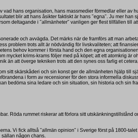
v vad hans organisation, hans massmedier förmedlar eller av hu
ltatet blir att hans åsikter faktiskt är hans "egna". Ju mer han sj
som deltagande i "allmänheter" vanligen ger flest tillfällen till at
onerade och avvägda. Det märks när de framförs att man arbetat
dess problem trots allt är nödvändig för livskvaliteten; att fin
nhetens behov kommer i första hand och den egna organisationens
 om mycket krims-krams följer med på köpet; att ett atomkrig är o
ik än att överge tekniken trots att den synes oss farlig et cetera,
nom sitt skärskåderi och sin konst ger de allmänheten hjälp till s
 anförandena i form av recensioner för den stora informella dis
bedöma sina ledare och sin situation, sin historia och sin fra
ar. Röda rummet riskerar att förlora sitt utskänkningstillstånd 
serna. Vi fick alltså "allmän opinion" i Sverige först på 1800-tal
n sällan någon chans.