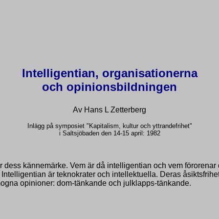
Intelligentian, organisationerna
och opinionsbildningen
Av Hans L Zetterberg
Inlägg på symposiet "Kapitalism, kultur och yttrandefrihet"
i Saltsjöbaden den 14-15 april: 1982
ner dess kännemärke. Vem är då intelligentian och vem förorenar d
 Intelligentian är teknokrater och intellektuella. Deras åsiktsfrih
omogna opinioner: dom-tänkande och julklapps-tänkande.