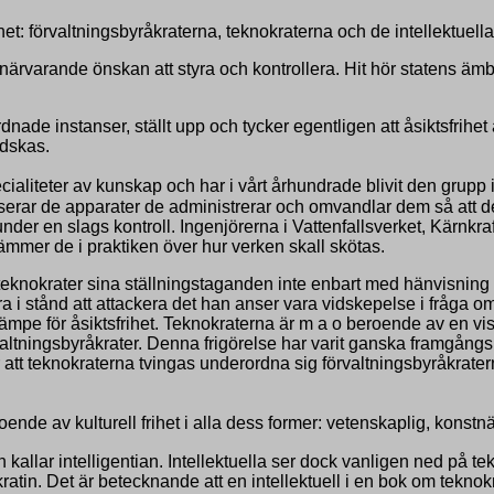
het: förvaltningsbyråkraterna, teknokraterna och de intellektuella
s närvarande önskan att styra och kontrollera. Hit hör statens
ade instanser, ställt upp och tycker egentligen att åsiktsfrihet
edskas.
ialiteter av kunskap och har i vårt århundrade blivit den grupp
iserar de apparater de administrerar och omvandlar dem så att de
der en slags kontroll. Ingenjörerna i Vattenfallsverket, Kärnkr
mmer de i praktiken över hur verken skall skötas.
a teknokrater sina ställningstaganden inte enbart med hänvisning t
ara i stånd att attackera det han anser vara vidskepelse i fråga 
mpe för åsiktsfrihet. Teknokraterna är m a o beroende av en viss 
valtningsbyråkrater. Denna frigörelse har varit ganska framgångs
r att teknokraterna tvingas underordna sig förvaltningsbyråkrate
ende av kulturell frihet i alla dess former: vetenskaplig, konstnär
kallar intelligentian. Intellektuella ser dock vanligen ned på te
ratin. Det är betecknande att en intellektuell i en bok om teknok