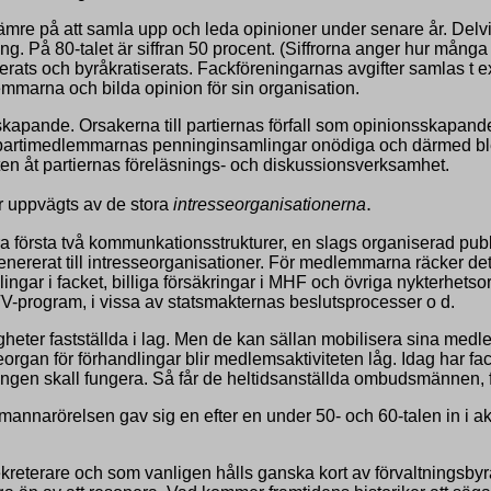
t sämre på att samla upp och leda opinioner under senare år. Delv
ing. På 80-talet är siffran 50 procent. (Siffrorna anger hur må
iserats och byråkratiserats. Fackföreningarnas avgifter samlas t
marna och bilda opinion för sin organisation.
nsskapande. Orsakerna till partiernas förfall som opinionsska
a partimedlemmarnas penninginsamlingar onödiga och därmed blev de
en åt partiernas föreläsnings- och diskussionsverksamhet.
.
r uppvägts av de stora
intresseorganisationerna
våra första två kommunkationsstrukturer, en slags organiserad p
genererat till intresseorganisationer. För medlemmarna räcker 
gar i facket, billiga försäkringar i MHF och övriga nykterhetsorg
TV-program, i vissa av statsmakternas beslutsprocesser o d.
tigheter fastställda i lag. Men de kan sällan mobilisera sina med
ceorgan för förhandlingar blir medlemsaktiviteten låg. Idag har f
ftningen skall fungera. Så får de heltidsanställda ombudsmännen, 
narörelsen gav sig en efter en under 50- och 60-talen in i akti
kreterare och som vanligen hålls ganska kort av förvaltningsbyr