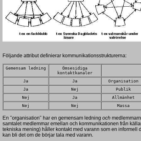
Följande attribut definierar kommunikationsstrukturerna:
Gemensam ledning
Ömsesidiga
kontaktkanaler
Ja
Ja
Organisation
Ja
Nej
Publik
Nej
Ja
Allmänhet
Nej
Nej
Massa
En "organisation" har en gemensam ledning
och
medlemmarna h
samtalet medlemmar emellan och kommunikationen från källan är
tekniska mening) håller kontakt med varann som en informell 
kan bli det om de börjar tala med varann.