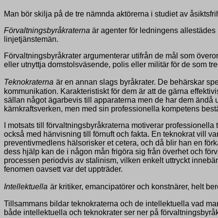
Man bör skilja på de tre nämnda aktörerna i studiet av åsiktsfri
Förvaltningsbyråkraterna
är agenter för ledningens allestäde
linjetjänstemän.
Förvaltningsbyråkrater argumenterar utifrån de mål som överordn
eller utnyttja domstolsväsende, polis eller militär för de som tr
Teknokraterna
är en annan slags byråkrater. De behärskar spec
kommunikation. Karakteristiskt för dem är att de gärna effektiv
sällan något ägarbevis till apparaterna men de har dem ändå un
kärnkraftsverken, men med sin professionella kompetens bestä
I motsats till förvaltningsbyråkraterna motiverar professionell
också med hänvisning till förnuft och fakta. En teknokrat vill v
preventivmedlens hälsorisker et cetera, och då blir han en förkä
dess hjälp kan de i någon mån frigöra sig från överhet och för
processen periodvis av stalinism, vilken enkelt uttryckt innebä
fenomen oavsett var det uppträder.
Intellektuella
är kritiker, emancipatörer och konstnärer, helt bero
Tillsammans bildar teknokraterna och de intellektuella vad man 
både intellektuella och teknokrater ser ner på förvaltningsbyråk