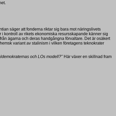
het.
ntian säger att fonderna riktar sig bara mot näringslivets
ter i kontroll av rikets ekonomiska resursskapande känner sig
et från ägarna och deras handgångna förvaltare. Det är osäkert
msk variant av stalinism i vilken företagens teknokrater
cialdemokraternas och LOs modell?"
Här växer en skillnad fram