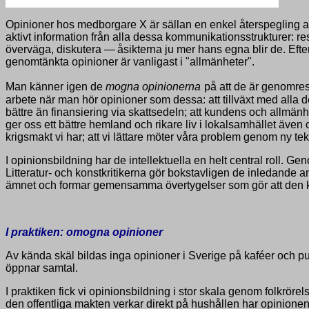
Opinioner hos medborgare X är sällan en enkel återspegling a
aktivt information från alla dessa kommunikationsstrukturer: resu
överväga, diskutera —
åsikterna ju mer hans egna blir de. Efter
genomtänkta opinioner är vanligast i "allmänheter".
Man känner igen de
mogna opinionerna
på att de är genomres
arbete när man hör opinioner som dessa: att tillväxt med alla 
bättre än finansiering via skattsedeln; att kundens och allmä
ger oss ett bättre hemland och rikare liv i lokalsamhället även
krigsmakt vi har; att vi lättare möter våra problem genom ny tekn
I opinionsbildning har de intellektuella en helt central roll. Ge
Litteratur- och konstkritikerna gör bokstavligen de inledande
ämnet och formar gemensamma övertygelser som gör att den kan 
I praktiken:
omogna opinioner
Av kända skäl bildas inga opinioner i Sverige på kaféer och pub
öppnar samtal.
I praktiken fick vi opinionsbildning i stor skala genom folkrörel
den offentliga makten verkar direkt på hushållen har opinione