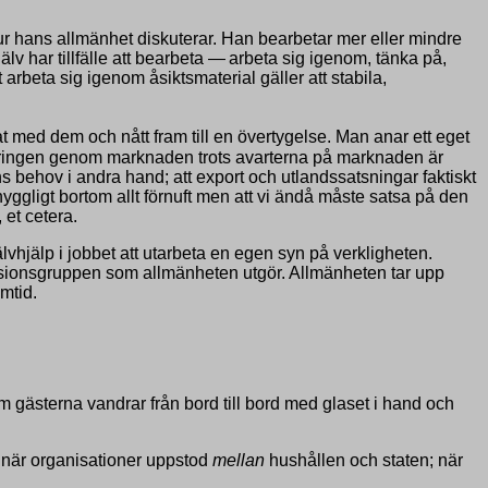
r hans allmänhet diskuterar. Han bearbetar mer eller mindre
älv har tillfälle att bearbeta —
arbeta sig igenom, tänka på,
t arbeta sig igenom åsiktsmaterial gäller att stabila,
 med dem och nått fram till en övertygelse. Man anar ett eget
ansieringen genom marknaden trots avarterna på marknaden är
 behov i andra hand; att export och utlandssatsningar faktiskt
hyggligt bortom allt förnuft men att vi ändå måste satsa på den
 et cetera.
jälvhjälp i jobbet att utarbeta en egen syn på verkligheten.
kussionsgruppen som allmänheten utgör. Allmänheten tar upp
mtid.
om gästerna vandrar från bord till bord med glaset i hand och
et när organisationer uppstod
mellan
hushållen och staten; när