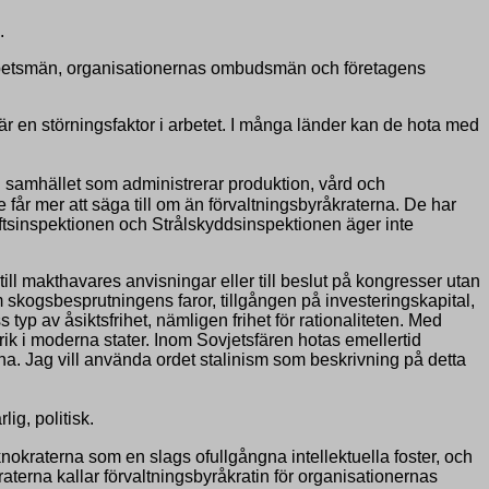
.
 ämbetsmän, organisationernas ombudsmän och företagens
 är en störningsfaktor i arbetet. I många länder kan de hota med
 i samhället som administrerar produktion, vård och
 får mer att säga till om än förvaltningsbyråkraterna. De har
aftsinspektionen och Strålskyddsinspektionen äger inte
ill makthavares anvisningar eller till beslut på kongresser utan
om skogsbesprutningens faror, tillgången på investeringskapital,
typ av åsiktsfrihet, nämligen frihet för rationaliteten. Med
rik i moderna stater. Inom Sovjetsfären hotas emellertid
rna. Jag vill använda ordet stalinism som beskrivning på detta
lig, politisk.
knokraterna som en slags ofullgångna intellektuella foster, och
raterna kallar förvaltningsbyråkratin för organisationernas