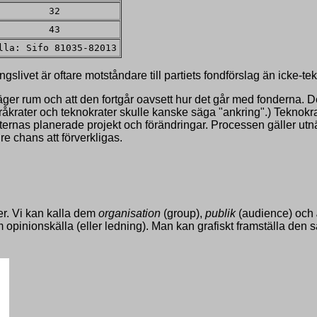
32
43
lla: Sifo 81035-82013
ivet är oftare motståndare till partiets fondförslag än icke-tek
er rum och att den fortgår oavsett hur det går med fonderna. De
yråkrater och teknokrater skulle kanske säga "ankring".) Teknokr
ternas planerade projekt och förändringar. Processen gäller utnä
re chans att förverkligas.
er. Vi kan kalla dem
organisation
(group),
publik
(audience) och
inionskälla (eller ledning). Man kan grafiskt framställa den s