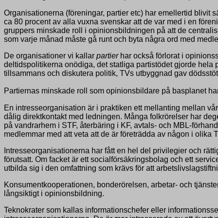
Organisationerna (föreningar, partier etc) har emellertid blivi
ca 80 procent av alla vuxna svenskar att de var med i en fören
gruppers minskade roll i opinionsbildningen på att de central
som varje månad måste gå runt och byta några ord med medlem
De organisationer vi kallar
partier
har också förlorat i opinio
deltidspolitikerna onödiga, det statliga partistödet gjorde hel
tillsammans och diskutera politik, TVs utbyggnad gav dödsstöt
Partiernas minskade roll som opinionsbildare på basplanet ha
En intresseorganisation är i praktiken ett mellanting mellan 
dålig direktkontakt med ledningen. Många folkrörelser har de
på vandrarhem i STF, återbäring i KF, avtals- och MBL-förhandlin
medlemmar med att veta att de är företrädda av någon i olika 
Intresseorganisationerna har fått en hel del privilegier och rät
förutsatt. Om facket är ett socialförsäkringsbolag och ett servi
utbilda sig i den omfattning som krävs för att arbetslivslagsti
Konsumentkooperationen, bonderörelsen, arbetar- och tjänsteman
långsiktigt i opinionsbildning.
Teknokrater som kallas informationschefer eller informationsse