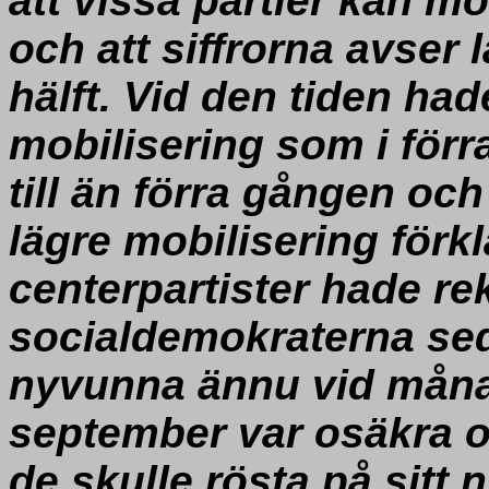
att vissa partier kan mo
och att siffrorna avser 
hälft. Vid den tiden ha
mobilisering som i förra 
till än förra gången och
lägre mobilisering förk
centerpartister hade rek
socialdemokraterna sed
nyvunna ännu vid månad
september var osäkra om
de skulle rösta på sitt n