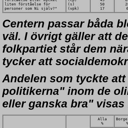
liten förståelse för
(s)
50
2
personer som Ni själv?"
(vpk)
17
Centern passar båda bl
väl. I övrigt gäller att d
folkpartiet står dem nä
tycker att socialdemok
Andelen som tyckte att
politikerna" inom de ol
eller ganska bra" visas i
Alla
Borge
%