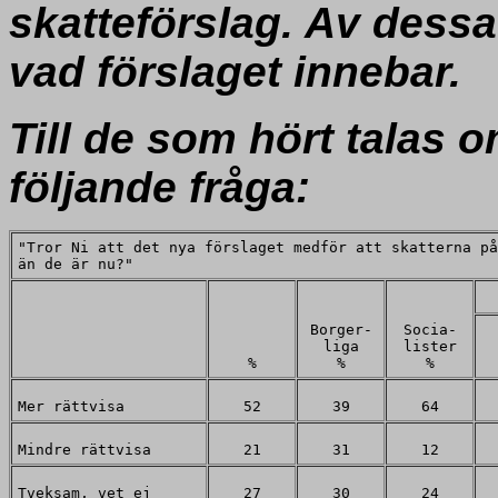
skatteförslag. Av dess
vad förslaget innebar.
Till de som hört talas o
följande fråga:
"Tror Ni att det nya förslaget medför att skatterna på
än de är nu?"
Borger-
Socia-
liga
lister
%
%
%
Mer rättvisa
52
39
64
Mindre rättvisa
21
31
12
Tveksam, vet ej
27
30
24