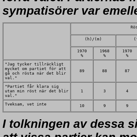
sympatisörer var emelle
Rö
(h)/(m)
(
1970
1968
1970
%
%
%
"Jag tycker tillräckligt
mycket om partiet för att
89
88
87
gå och rösta när det blir
val."
"Partiet får klara sig
utan min röst när det blir
1
3
4
val."
Tveksam, vet inte
10
9
9
I tolkningen av dessa 