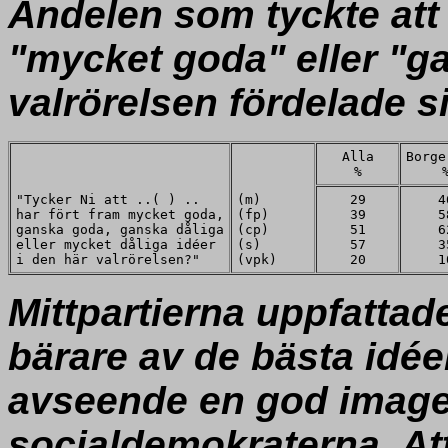
Andelen som tyckte att 
"mycket goda" eller "ga
valrörelsen fördelade s
Alla
Borge
%
"Tycker Ni att ..( ) ..
(m)
29
4
har fört fram mycket goda,
(fp)
39
5
ganska goda, ganska dåliga
(cp)
51
6
eller mycket dåliga idéer
(s)
57
3
i den här valrörelsen?"
(vpk)
20
1
Mittpartierna uppfattad
bärare av de bästa idéer
avseende en god image
socialdemokraterna. Att