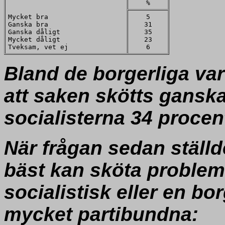
%
Mycket bra
5
Ganska bra
31
Ganska dåligt
35
Mycket dåligt
23
Tveksam, vet ej
6
Bland de borgerliga var
att saken skötts ganska
socialisterna 34 procen
När frågan sedan ställde
bäst kan sköta problem
socialistisk eller en bo
mycket partibundna: