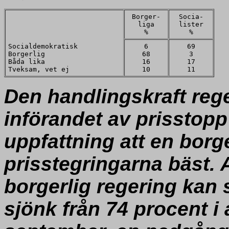
Borger-
Socia-
liga
lister
%
%
Socialdemokratisk
6
69
Borgerlig
68
3
Båda lika
16
17
Tveksam, vet ej
10
11
Den handlingskraft re
införandet av prisstopp
uppfattning att en borge
prisstegringarna bäst. 
borgerlig regering kan 
sjönk från 74 procent i a