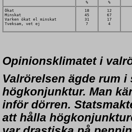
%
%
Ökat
18
12
Minskat
45
67
Varken ökat el minskat
31
17
Tveksam, vet ej
7
4
Opinionsklimatet i valr
Valrörelsen ägde rum i 
högkonjunktur. Man kä
inför dörren. Statsmak
att hålla högkonjunktur
var drastiska på penni