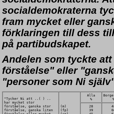
socialdemokraterna tyck
fram mycket eller gansk
förklaringen till dess t
på partibudskapet.
Andelen som tyckte att 
förståelse" eller "gansk
"personer som Ni själv"
Alla
Borge
"Tycker Ni att ..( ) ..
%
har mycket stor
förståelse, ganska stor
(m)
28
4
förståelse, ganska liten
(fp)
39
6
förståelse eller mycket
(cp)
45
6