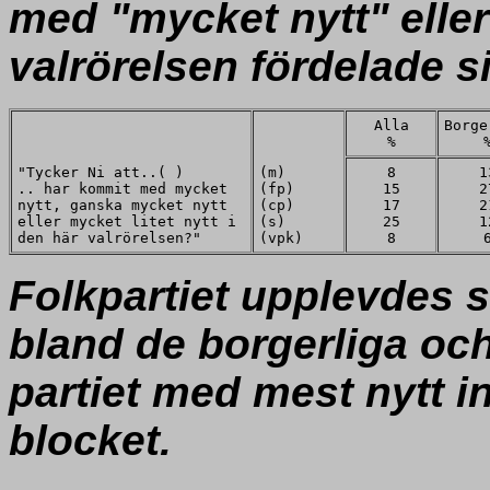
med "mycket nytt" eller
valrörelsen fördelade s
Alla
Borge
%
"Tycker Ni att..( )
(m)
8
1
.. har kommit med mycket
(fp)
15
2
nytt, ganska mycket nytt
(cp)
17
2
eller mycket litet nytt i
(s)
25
1
den här valrörelsen?"
(vpk)
8
Folkpartiet upplevdes 
bland de borgerliga o
partiet med mest nytt i
blocket.