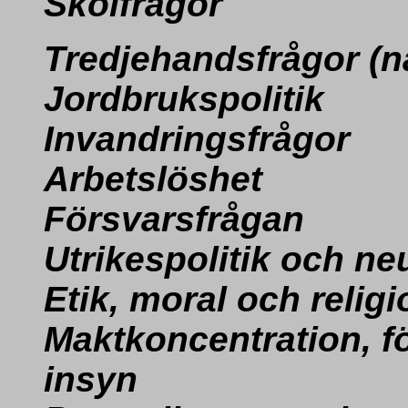
Skolfrågor
Tredjehandsfrågor
(n
Jordbrukspolitik
Invandringsfrågor
Arbetslöshet
Försvarsfrågan
Utrikespolitik och neu
Etik, moral och religi
Maktkoncentration, f
insyn