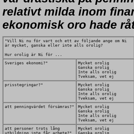
relativt milda inom fin
ekonomisk oro hade rått
"Vill Ni nu för vart och ett av följande ange om Ni
är mycket, ganska eller inte alls orolig?
Hur orolig är Ni för ...
Sveriges ekonomi?"
Mycket orolig
Ganska orolig
Inte alls orolig
Tveksam, vet ej
prisstegringar?"
Mycket orolig
Ganska orolig
Inte alls orolig
Tveksam, vet ej
att penningvärdet försämras?"
Mycket orolig
Ganska orolig
Inte alls orolig
Tveksam, vet ej
att personer trots lång
Mycket orolig
utbildning inte får arbete?"
Ganska orolig