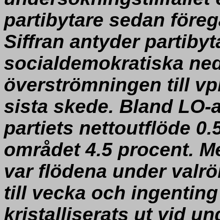
partibytare sedan föreg
Siffran antyder partibyt
socialdemokratiska ne
överströmningen till v
sista skede. Bland LO-a
partiets nettoutflöde 0.
området 4.5 procent. Me
var flödena under valrö
till vecka och ingentin
kristalliserats ut vid un